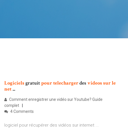
Logiciels
gratuit
pour
telecharger
des
videos
sur
le
net
...
Comment enregistrer une vidéo sur Youtube? Guide
complet
4 Comments
logiciel pour récupérer des vidéos sur internet ...